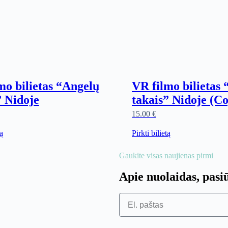
mo bilietas “Angelų
VR filmo bilietas
” Nidoje
takais” Nidoje (C
15.00
€
tą
Pirkti bilietą
Gaukite visas naujienas pirmi
Apie nuolaidas, pasi