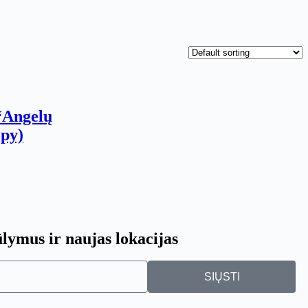
 “Angelų
opy)
ūlymus ir naujas lokacijas
SIŲSTI