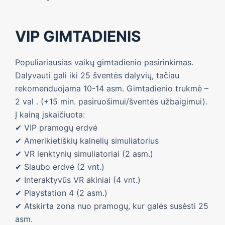
VIP GIMTADIENIS
Populiariausias vaikų gimtadienio pasirinkimas.
Dalyvauti gali iki 25 šventės dalyvių, tačiau
rekomenduojama 10-14 asm. Gimtadienio trukmė –
2 val . (+15 min. pasiruošimui/šventės užbaigimui).
Į kainą įskaičiuota:
✔ VIP pramogų erdvė
✔ Amerikietiškių kalnelių simuliatorius
✔ VR lenktynių simuliatoriai (2 asm.)
✔ Siaubo erdvė (2 vnt.)
✔ Interaktyvūs VR akiniai (4 vnt.)
✔ Playstation 4 (2 asm.)
✔ Atskirta zona nuo pramogų, kur galės susėsti 25
asm.