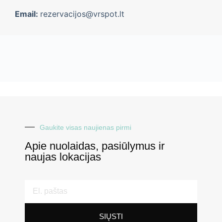
Email:
rezervacijos@vrspot.lt
Gaukite visas naujienas pirmi
Apie nuolaidas, pasiūlymus ir
naujas lokacijas
SIŲSTI