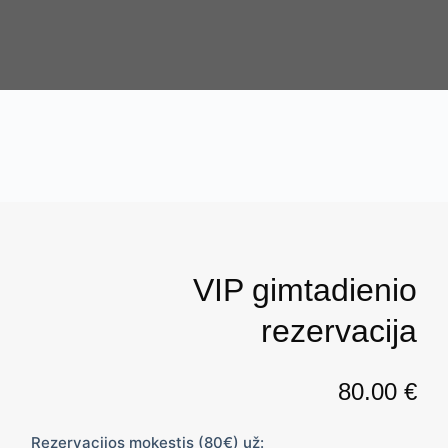
S
k
i
p
t
o
c
o
n
t
VIP gimtadienio
e
n
rezervacija
t
80.00
€
Rezervacijos mokestis (80€) už: